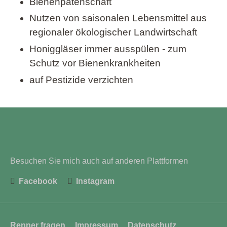
Bienenpatenschaft
Nutzen von saisonalen Lebensmittel aus
regionaler ökologischer Landwirtschaft
Honiggläser immer ausspülen - zum
Schutz vor Bienenkrankheiten
auf Pestizide verzichten
Besuchen Sie mich auch auf anderen Plattformen
Facebook
Instagram
Navigation
Renner fragen
Impressum
Datenschutz
überspringen